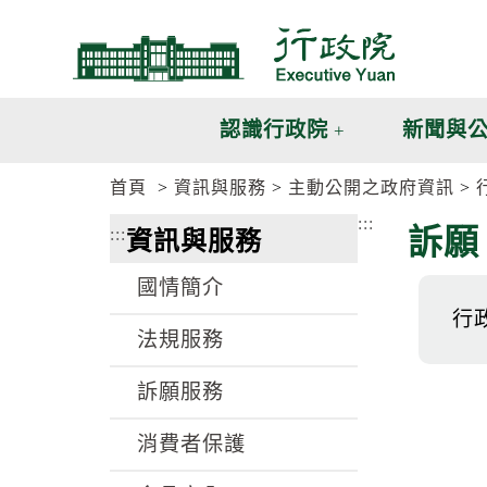
跳
跳
到
到
主
主
要
要
內
內
認識行政院
新聞與
容
容
區
區
首頁
資訊與服務
主動公開之政府資訊
塊
塊
G
:::
訴願
:::
資訊與服務
o
T
o
國情簡介
C
e
行
n
法規服務
t
e
訴願服務
r
b
l
消費者保護
o
c