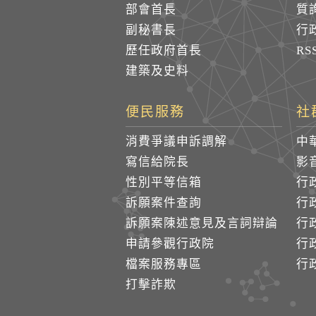
部會首長
質
副秘書長
行
歷任政府首長
R
建築及史料
便民服務
社
消費爭議申訴調解
中
寫信給院長
影
性別平等信箱
行
訴願案件查詢
行
訴願案陳述意見及言詞辯論
行
申請參觀行政院
行政
檔案服務專區
行政
打擊詐欺