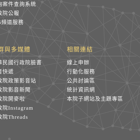
詢案件查詢系統
政院公報
SS頻道服務
群與多媒體
相關連結
華民國行政院臉書
線上申辦
音快遞
行動化服務
政院政策影音站
公共討論區
政院影音新聞
統計資訊網
政院開麥啦
本院子網站及主題專區
院Instagram
院Threads