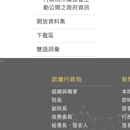
動公開之政府資訊
開放資料集
下載區
雙語詞彙
:::
認識行政院
新
組織與職掌
本
院長
即
副院長
部
政務委員
行
秘書長、發言人
首