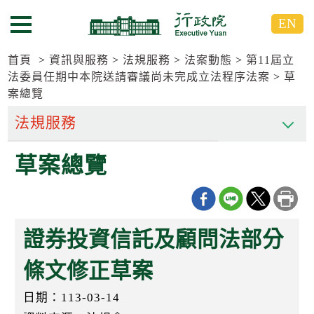
跳
跳
EN
到
到
選單按鈕
主
主
要
要
首頁
資訊與服務
法規服務
法案動態
第11屆立
內
內
法委員任期中本院送請審議尚未完成立法程序法案
草
容
容
案總覽
區
區
塊
塊
G
o
草案總覽
T
o
C
e
n
t
證券投資信託及顧問法部分
e
r
條文修正草案
b
l
o
日期：113-03-14
c