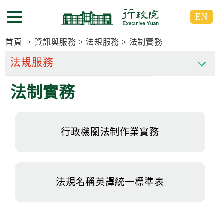
跳
跳
EN
到
到
選單按鈕
主
主
要
要
首頁
資訊與服務
法規服務
法制實務
內
內
容
容
區
區
法制實務
塊
塊
G
o
T
o
行政機關法制作業實務
C
e
n
t
e
r
法規名稱英譯統一標準表
b
l
o
c