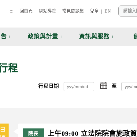
:::
回首頁
網站導覽
常見問題集
兒童
EN
公告
政策與計畫
資訊與服務
行程
選
行程日期
至
擇
6日
上午09:00 立法院院會施政
週五