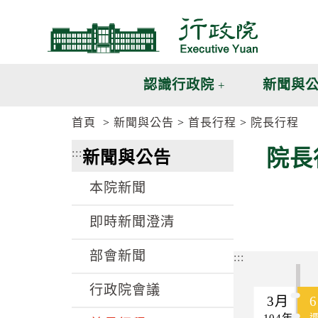
跳
跳
到
到
主
主
要
要
內
內
認識行政院
新聞與
容
容
區
區
首頁
新聞與公告
首長行程
院長行程
塊
塊
G
院長
:::
新聞與公告
o
T
o
本院新聞
C
e
n
即時新聞澄清
t
e
部會新聞
r
:::
b
l
行政院會議
o
3月
c
104年