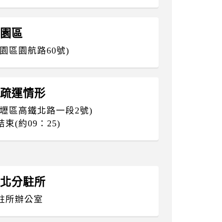
務園區
園區園航路60號)
節疏運情形
壢區高鐵北路一段2號)
(約09：25)
臺北分駐所
駐所辦公室