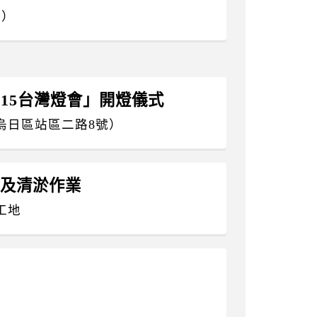
號）
2015台灣燈會」開燈儀式
烏日區站區二路8號）
情及清淤作業
工地