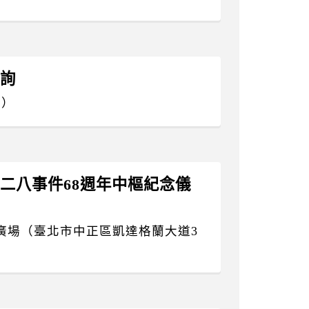
質詢
號）
「二二八事件68週年中樞紀念儀
廣場（臺北市中正區凱達格蘭大道3