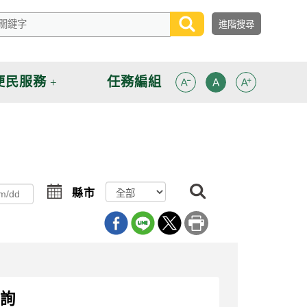
便民服務
任務編組
搜
選
縣市
尋
擇
質詢