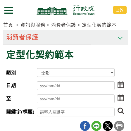
跳
跳
EN
到
到
選單按鈕
主
主
要
要
首頁
資訊與服務
消費者保護
定型化契約範本
內
內
容
容
區
區
定型化契約範本
塊
塊
G
o
T
類別
o
C
點
e
日期
擊
n
選
t
點
至
擇
e
擊
日
r
選
搜
期
b
關鍵字(標題)
擇
尋
l
起
日
o
日
期
c
迄