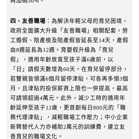
再加碼50%。
四、友善職場
：為解決年輕父母的育兒困境，
政府全面擴大升級「友善職場」相關配套，勞
工婚假、陪產檢及陪產假皆延長至14天，產假
由8週延長為12週。育嬰假升級為「育兒
假」，適用年齡放寬至孩子滿6歲前，以
「日」請假天數增為60天。在育兒留停部分，
若雙親皆領滿6個月留停津貼，可各再多領3個
月，且津貼的投保薪資上限也一併提高，最高
可請領超過4萬元。此外，減少工時的適用年
齡延伸至孩子12歲，更首創每日800元的「職
務代理津貼」，減輕職場工作壓力；中小企業
新聘替代人力亦補助2萬元的訓練費，建立友
善育兒的職場文化。