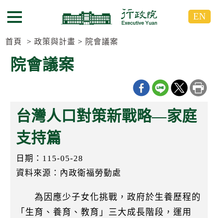
跳
跳
EN
到
到
選單按鈕
主
主
要
要
首頁
政策與計畫
院會議案
內
內
院會議案
容
容
區
區
塊
塊
G
o
台灣人口對策新戰略—家庭
T
o
C
支持篇
e
n
日期：115-05-28
t
e
資料來源：內政衛福勞動處
r
b
l
為因應少子女化挑戰，政府於生養歷程的
o
c
「生育、養育、教育」三大成長階段，運用