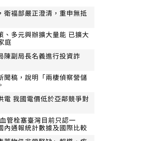
，衛福部嚴正澄清，重申無抵
策、多元興辦擴大量能 已擴大
家庭
局陳副局長名義進行投資詐
新聞稿，說明「兩棲偵察營儲
。
供電 我國電價低於亞鄰競爭對
生血管栓塞臺灣目前只認一
國內通報統計數據及國際比較