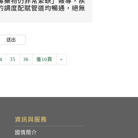
毒藥物仍非常緊缺」報導，疾
的調度配賦管道均暢通，絕無
送出
4
35
36
後10頁
»
資訊與服務
國情簡介