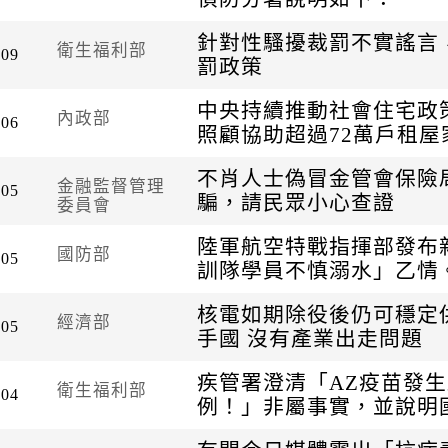
針對性騷擾裁罰不實謠言
衛生福利部
-09
罰政策
中央持續推動社會住宅政
內政部
-06
照顧協助超過72萬戶租屋
不肖人士偽冒金管會保險
金融監督管理
-05
騙，請民眾小心查證
委員會
陸軍航空特戰指揮部發布
國防部
-05
訓隊學員不慎溺水」乙情
核電如期除役後仍可穩定
經濟部
-05
手國 沒有產業出走問題
疾管署澄清「AZ疫苗發
衛生福利部
-04
例！」非屬事實，並說明