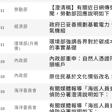
【澄清稿】有關近日網傳
勞動部
-11
聞，勞動部回應說明如下
政府已妥善規劃基載電力 
經濟部
-11
氣機組
環境部強調各界對於碳成
環境部(升格
-11
的事實基礎
後)
內政部重申：自然人憑證
內政部
-10
頭帳戶
內政部
原住民基於文化慣俗改名
-10
有關媒體報導「海巡人員
海洋委員會
-10
偵防分署澄清說明如下：
有關媒體報導「海巡人員
海洋委員會
-10
偵防分署說明如下：