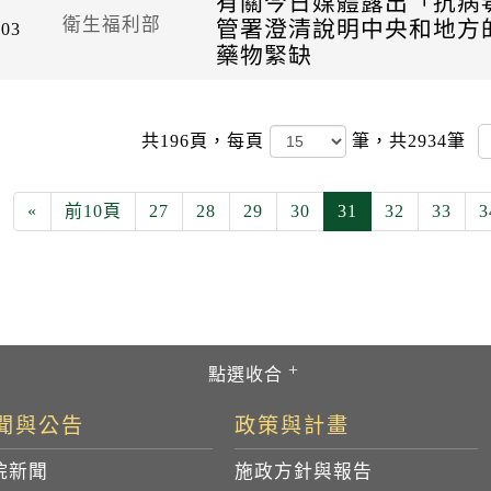
有關今日媒體露出「抗病
衛生福利部
管署澄清說明中央和地方
-03
藥物緊缺
共196頁，
每頁
筆，共2934筆
«
前10頁
27
28
29
30
31
32
33
3
聞與公告
政策與計畫
院新聞
施政方針與報告