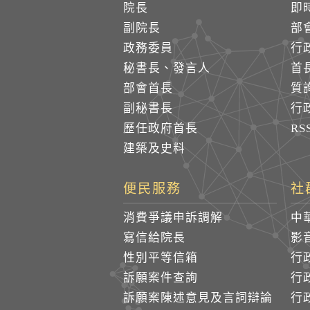
院長
即
副院長
部
政務委員
行
秘書長、發言人
首
部會首長
質
副秘書長
行
歷任政府首長
R
建築及史料
便民服務
社
消費爭議申訴調解
中
寫信給院長
影
性別平等信箱
行
訴願案件查詢
行
訴願案陳述意見及言詞辯論
行