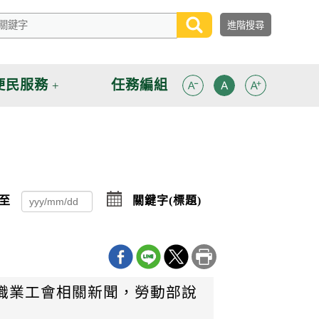
便民服務
任務編組
選
點
至
關鍵字(標題)
點
擊
擊
選
選
擇
擇
日
日
期
期
迄
起
日
職業工會相關新聞，勞動部說
日
擇