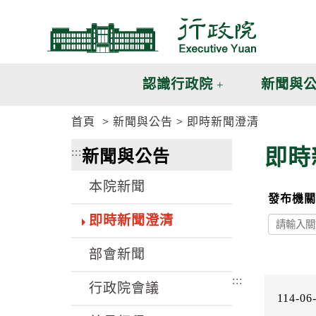
跳
跳
到
到
主
主
要
要
內
內
認識行政院
新聞與
容
容
區
區
首頁
新聞與公告
即時新聞澄清
塊
塊
G
即時
:::
新聞與公告
o
T
o
本院新聞
C
發布機關
e
n
即時新聞澄清
t
e
部會新聞
r
b
:::
l
行政院會議
o
114-06
c