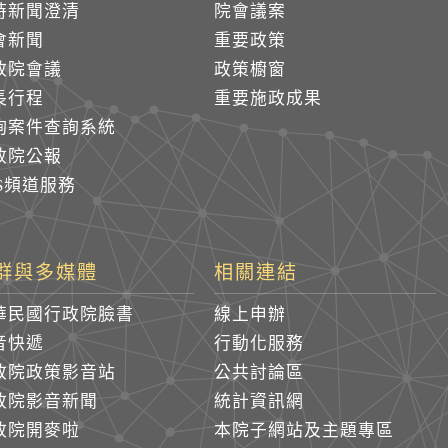
時新聞澄清
院會議案
會新聞
重要政策
政院會議
政策櫥窗
長行程
重要施政成果
詢案件查詢系統
政院公報
SS頻道服務
群與多媒體
相關連結
華民國行政院臉書
線上申辦
音快遞
行動化服務
政院政策影音站
公共討論區
政院影音新聞
統計資訊網
政院開麥啦
本院子網站及主題專區