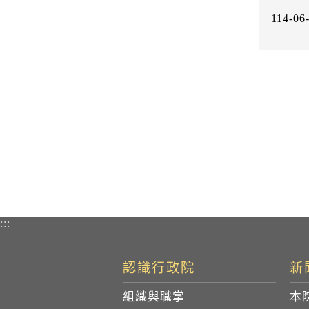
114-06
:::
認識行政院
新
組織與職掌
本