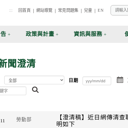
:::
回首頁
網站導覽
常見問題集
兒童
EN
公告
政策與計畫
資訊與服務
新聞澄清
日期
搜
尋
【澄清稿】近日網傳清查
勞動部
-11
明如下