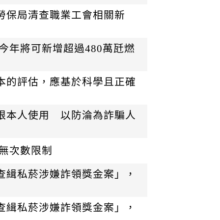
勞保局清查職業工會相關新
今年將可新增超過480萬瓩燃
本的評估，應基於科學且正確
限本人使用 以防淪為詐騙人
 無次數限制
查緝私菸涉嫌詐領獎金案」，
查緝私菸涉嫌詐領獎金案」，