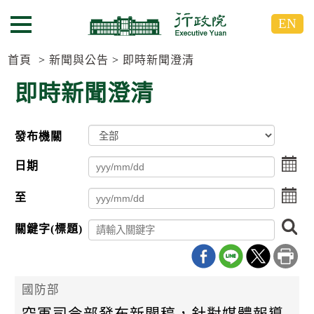
跳
跳
EN
到
到
選單按鈕
主
主
要
要
首頁
新聞與公告
即時新聞澄清
內
內
即時新聞澄清
容
容
區
區
塊
塊
發布機關
G
o
選
T
日期
點
o
擊
C
點
至
選
e
擊
擇
n
選
搜
日
t
關鍵字(標題)
擇
尋
期
e
日
r
起
期
b
日
迄
l
擇
日
國防部
o
c
空軍司令部發布新聞稿，針對媒體報導