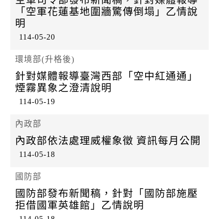
k
「空軍花蓮基地圍牆驚傳倒塌」乙情說
明
114-05-20
環境部(升格後)
針對媒體報導臺灣西部「空中紅通通」
煙霧異象之澄清說明
114-05-19
內政部
內政部依法處理威權象徵 資訊每月公開
114-05-18
國防部
國防部發布新聞稿，針對「國防部施壓
拒借國軍英雄館」乙情說明
114-05-18