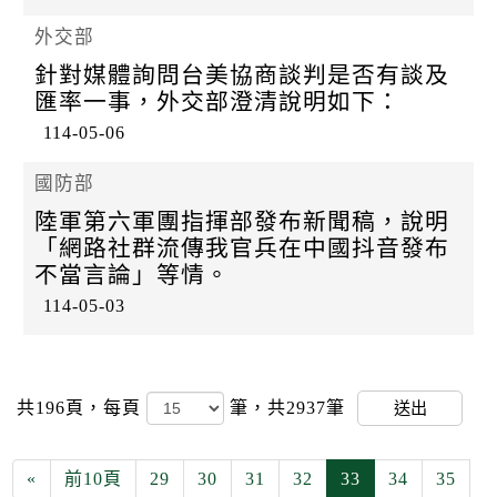
外交部
針對媒體詢問台美協商談判是否有談及
匯率一事，外交部澄清說明如下：
114-05-06
國防部
陸軍第六軍團指揮部發布新聞稿，說明
「網路社群流傳我官兵在中國抖音發布
不當言論」等情。
114-05-03
共196頁，
每頁
筆，共2937筆
送出
«
前10頁
29
30
31
32
33
34
35