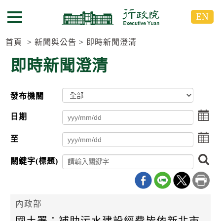
跳
跳
EN
到
到
選單按鈕
主
主
要
要
首頁
新聞與公告
即時新聞澄清
內
內
即時新聞澄清
容
容
區
區
塊
塊
發布機關
G
o
選
T
日期
點
o
擊
C
點
至
選
e
擊
擇
n
選
搜
日
t
關鍵字(標題)
擇
尋
期
e
日
r
起
期
b
日
迄
l
擇
日
內政部
o
c
國土署：補助污水建設經費皆依新北市