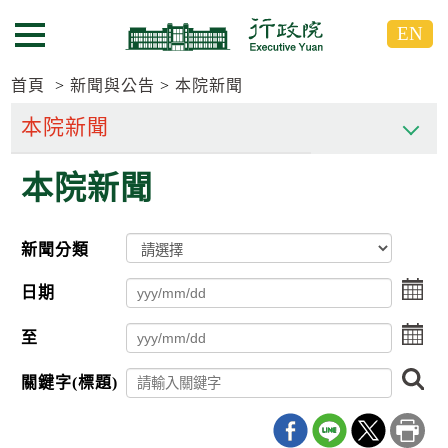
跳
跳
EN
到
到
選單按鈕
主
主
要
要
首頁
新聞與公告
本院新聞
內
內
容
容
區
區
本院新聞
塊
塊
G
o
T
新聞分類
o
C
點
e
日期
擊
n
選
t
點
至
擇
e
擊
日
r
選
搜
期
b
關鍵字(標題)
擇
尋
l
起
日
o
日
期
c
迄