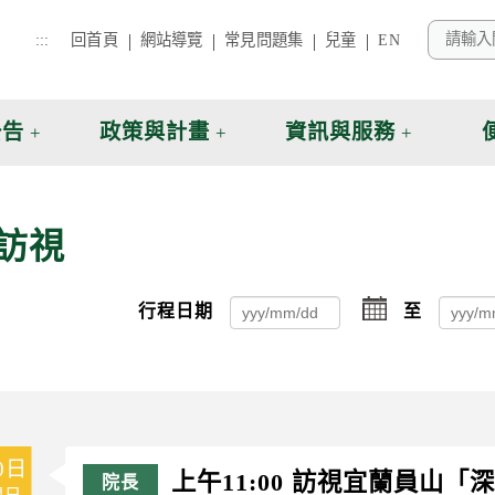
:::
回首頁
網站導覽
常見問題集
兒童
EN
公告
政策與計畫
資訊與服務
訪視
選
行程日期
至
擇
0日
上午11:00 訪視宜蘭員山
週日