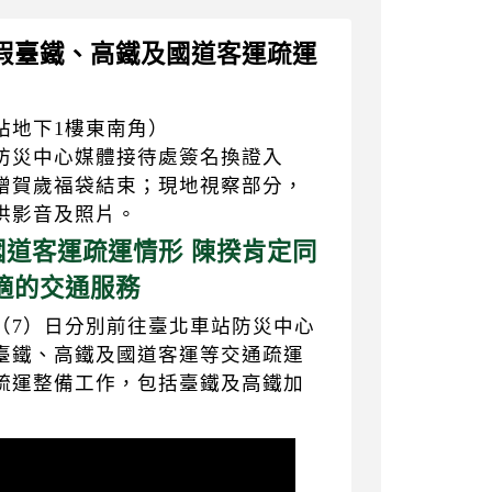
節連假臺鐵、高鐵及國道客運疏運
站地下1樓東南角）
防災中心媒體接待處簽名換證入
贈賀歲福袋結束；現地視察部分，
供影音及照片。
道客運疏運情形 陳揆肯定同
適的交通服務
（7）日分別前往臺北車站防災中心
臺鐵、高鐵及國道客運等交通疏運
疏運整備工作，包括臺鐵及高鐵加
】