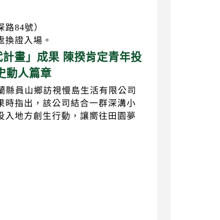
路84號）
處換證入場。
計畫」成果 陳揆肯定青年投
史動人篇章
宜蘭縣員山鄉訪視慢島生活有限公司
果時指出，該公司結合一群深溝小
投入地方創生行動，讓嚮往田園夢
】