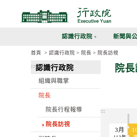
跳
跳
到
到
主
主
要
要
內
內
認識行政院
新聞與
容
容
區
區
首頁
認識行政院
院長
院長訪視
塊
塊
G
院長
:::
認識行政院
o
T
o
組織與職掌
C
e
n
院長
t
e
院長行程報導
r
:::
b
l
院長訪視
o
3月
1
c
113年