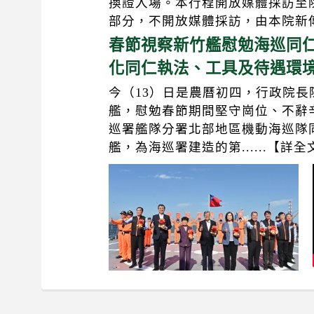
換證入場。本行程開放媒體採訪至
部分，不開放媒體採訪，由本院新
春節視察新竹艦慰勉海巡同仁
化同仁執法、工具及待遇環
今（13）日是農曆初四，行政院
艦，慰勉春節期間堅守崗位、不辭
巡署艦隊分署北部地區機動海巡隊
艦，為海巡署建造的第......【詳全