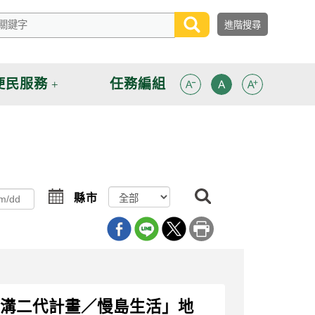
便民服務
任務編組
搜
選
縣市
尋
擇
「深溝二代計畫／慢島生活」地