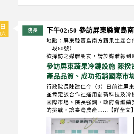
9日
下午02:50 參訪屏東縣寶
週六
地點：屏東縣寶島南方蔬果生產合
二段60號）
欲採訪之媒體朋友，請於媒體報到
參訪屏東蔬果冷鏈設施 陳揆
產品品質、成功拓銷國際市
行政院長陳建仁今（9）日前往屏
並肯定該合作社運用創新科技及冷
國際市場。院長強調，政府會繼續
的挑戰，讓臺灣農產......【詳全文