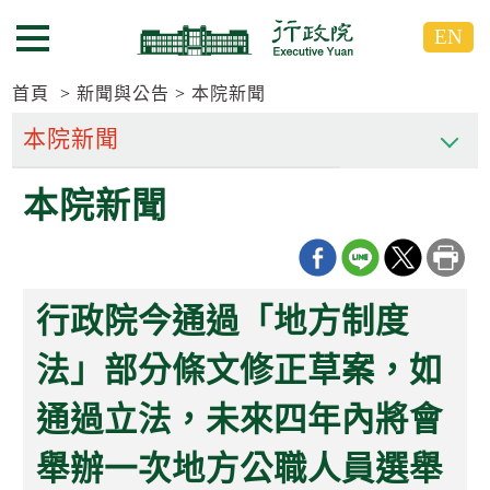
跳
跳
EN
到
到
選單按鈕
主
主
要
要
首頁
新聞與公告
本院新聞
內
內
容
容
區
區
本院新聞
塊
塊
G
o
T
o
C
行政院今通過「地方制度
e
n
t
法」部分條文修正草案，如
e
r
通過立法，未來四年內將會
b
l
o
舉辦一次地方公職人員選舉
c