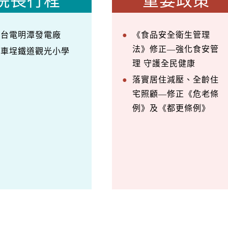
院長行程
重要政策
察台電明潭發電廠
《食品安全衛生管理
法》修正—強化食安管
訪車埕鐵道觀光小學
理 守護全民健康
落實居住減壓、全齡住
宅照顧—修正《危老條
例》及《都更條例》