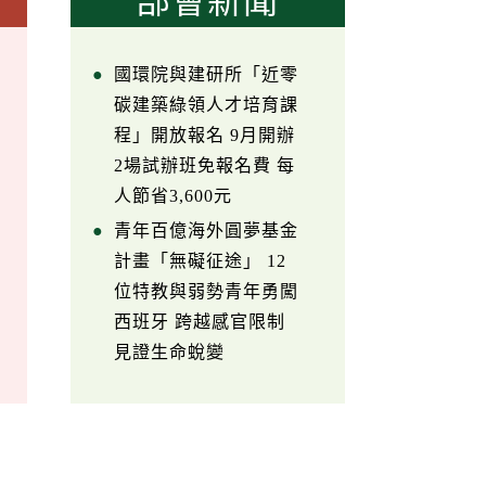
部會新聞
國環院與建研所「近零
碳建築綠領人才培育課
程」開放報名 9月開辦
2場試辦班免報名費 每
人節省3,600元
青年百億海外圓夢基金
計畫「無礙征途」 12
位特教與弱勢青年勇闖
西班牙 跨越感官限制
見證生命蛻變