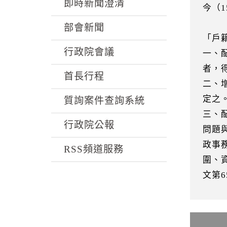
k
即時新聞澄清
今（
部會新聞
「戶
行政院會議
一、
者，
首長行程
二、
定之
質詢案件查詢系統
三、
行政院公報
問題
政事
RSS頻道服務
圍、
文第6