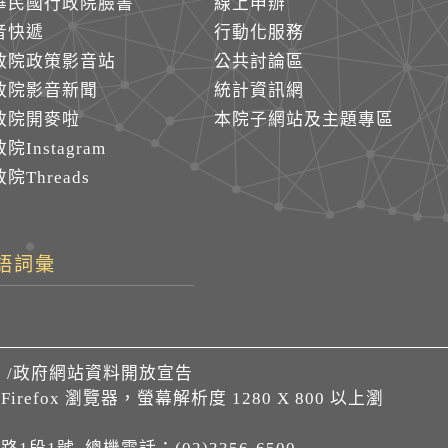
華民國行政院臉書
線上申辦
音快遞
行動化服務
政院政策影音站
公共討論區
政院影音新聞
統計資訊網
政院開麥啦
本院子網站及主題專區
院Instagram
院Threads
語詞彙
們
/
政府網站資料開放宣告
、Firefox 瀏覽器，螢幕解析度 1280 X 800 以上瀏