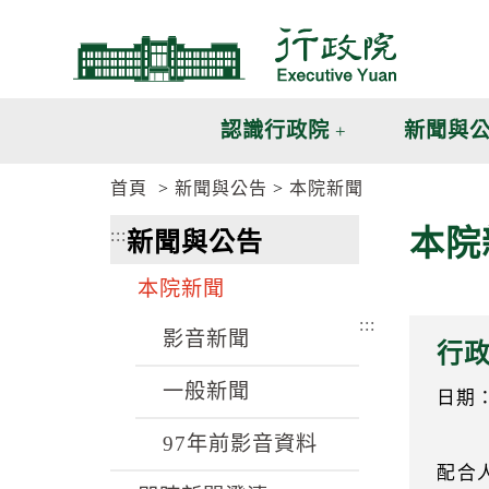
跳
跳
到
到
主
主
要
要
內
內
認識行政院
新聞與
容
容
區
區
首頁
新聞與公告
本院新聞
塊
塊
G
本院
:::
新聞與公告
o
T
o
本院新聞
C
e
:::
n
影音新聞
行
t
e
一般新聞
r
日期：9
b
l
97年前影音資料
o
配合
c