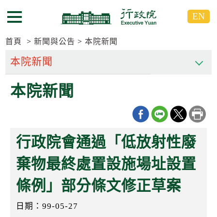
跳
跳
EN
到
到
選單按鈕
主
主
要
要
首頁
新聞與公告
本院新聞
內
內
容
容
區
區
本院新聞
塊
塊
G
o
T
o
C
行政院會通過「低放射性廢
e
n
t
棄物最終處置設施場址設置
e
r
條例」部分條文修正草案
b
l
o
日期：99-05-27
c