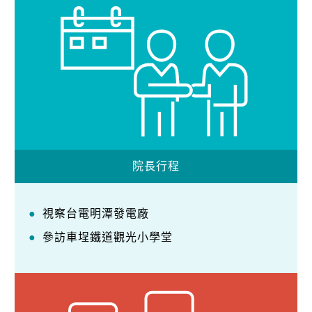
院長行程
視察台電明潭發電廠
參訪車埕鐵道觀光小學堂