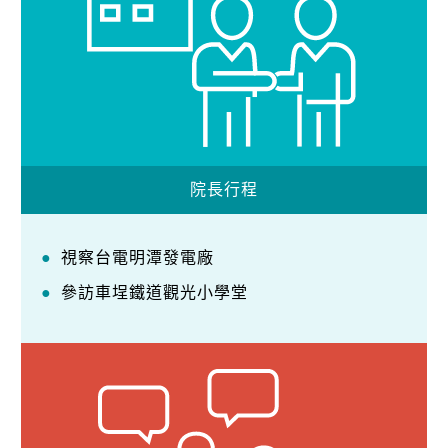
院長行程
視察台電明潭發電廠
參訪車埕鐵道觀光小學堂