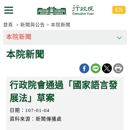
跳
跳
EN
到
到
選單按鈕
主
主
要
要
首頁
新聞與公告
本院新聞
內
內
容
容
區
區
本院新聞
塊
塊
G
o
T
o
C
行政院會通過「國家語言發
e
n
t
展法」草案
e
r
日期：107-01-04
b
l
資料來源：新聞傳播處
o
c