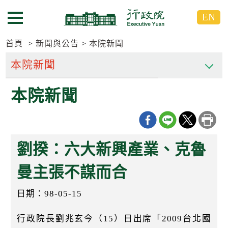
跳
跳
EN
到
到
選單按鈕
主
主
要
要
首頁
新聞與公告
本院新聞
內
內
容
容
區
區
本院新聞
塊
塊
G
o
T
o
C
劉揆：六大新興產業、克魯
e
n
t
曼主張不謀而合
e
r
日期：98-05-15
b
l
o
行政院長劉兆玄今（15）日出席「2009台北國
c