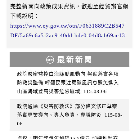
完整新南向政策成果資訊，歡迎至經貿辦官網
下載說明：
https://www.ey.gov.tw/otn/F0631889C2B547
DF/5a69c6a5-2ac9-40dd-bde0-04d8ab69ae13
最新新聞
政院嚴密監控白海豚颱風動向 盤點落實各項
防救災整備 呼籲民眾注意颱風訊息避免進入
山區海域登高災害危險區域
115-08-06
政院通過《災害防救法》部分條文修正草案
落實專業導向、專人負責、專職防災
115-08-
06
卓揆：明年起每年加碼25.5億元 加速推動商