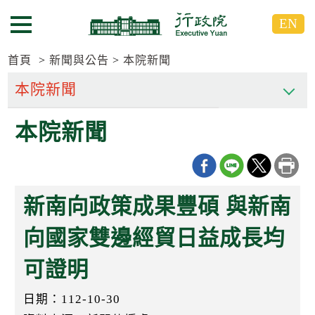
跳
跳
EN
到
到
選單按鈕
主
主
要
要
首頁
新聞與公告
本院新聞
內
內
容
容
區
區
本院新聞
塊
塊
G
o
T
o
C
新南向政策成果豐碩 與新南
e
n
t
向國家雙邊經貿日益成長均
e
r
可證明
b
l
o
日期：112-10-30
c