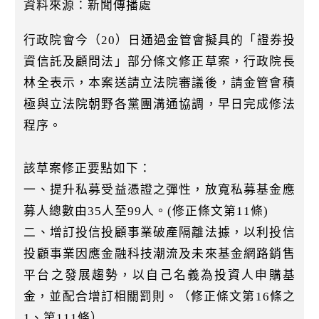
k
資料來源：新聞傳播處
行政院會今（20）日通過金管會擬具的「證券投
資信託及顧問法」部分條文修正草案，行政院長
林全表示，本案送請立法院審議後，請金管會積
極與立法院朝野各黨團溝通協調，早日完成修法
程序。
該草案修正要點如下：
一、提升私募受益憑證之彈性，放寬私募基金應
募人總數由35人至99人。(修正條文第11條)
二、增訂投信投顧事業破產隔離法據，以利投信
投顧事業因應金融科技潮流及未來基金網路銷售
平台之發展趨勢，以自己名義為投資人申購基
金，並配合增訂相關罰則。（修正條文第16條之
1、第111條）