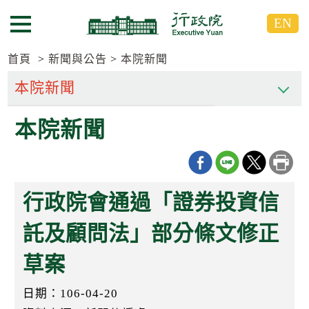
跳
跳
EN
到
到
選單按鈕
主
主
要
要
首頁
新聞與公告
本院新聞
內
內
容
容
區
區
本院新聞
塊
塊
G
o
T
o
C
行政院會通過「證券投資信
e
n
t
託及顧問法」部分條文修正
e
r
草案
b
l
o
日期：106-04-20
c