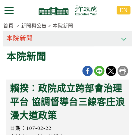
跳
跳
EN
到
到
選單按鈕
主
主
要
要
首頁
新聞與公告
本院新聞
內
內
容
容
區
區
本院新聞
塊
塊
G
o
T
o
C
賴揆：政院成立跨部會治理
e
n
t
平台 協調督導台三線客庄浪
e
r
漫大道政策
b
l
o
日期：107-02-22
c