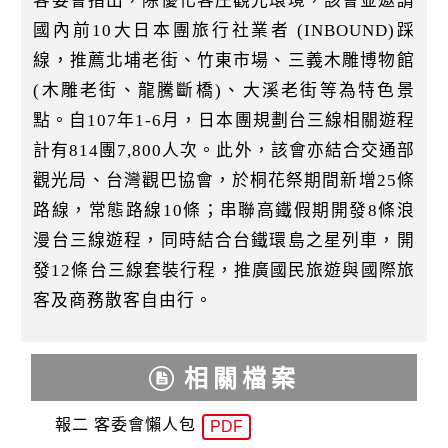
客委會指出，除優化客庄觀光環境，該會並邀請
國內前10大日本團旅行社業者 (INBOUND)踩
線，推薦北埔老街、竹東市場、三義木雕博物館
(木雕老街、龍騰斷橋)、大溪老街等為特色景
點。自107年1-6月，日本團規劃台三線相關遊程
計有814團7,800人次。此外，該會亦結合交通部
觀光局、台灣觀巴協會，於桐花祭期間新增25條
路線，常態路線10條；串聯高鐵假期開發8條浪
漫台三線遊程，同時結合台鐵環島之星列車，開
發12條台三線套裝行程，推廣國民旅遊與國際旅
客及商務散客自由行。
相關檔案
報二 客委會懶人包
PDF