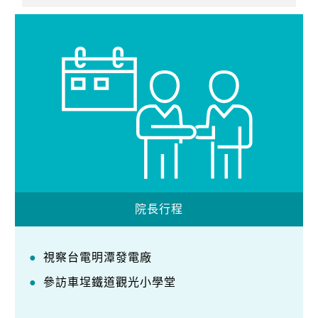
院長行程
視察台電明潭發電廠
參訪車埕鐵道觀光小學堂