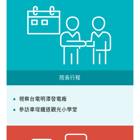
院長行程
視察台電明潭發電廠
參訪車埕鐵道觀光小學堂