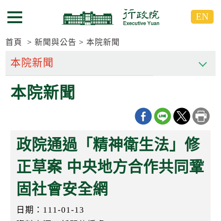
跳
跳
EN
到
到
選單按鈕
主
主
要
要
首頁
新聞與公告
本院新聞
內
內
容
容
區
區
本院新聞
塊
塊
G
o
T
o
C
政院通過「精神衛生法」修
e
n
t
正草案 中央地方合作共同鞏
e
r
固社會安全網
b
l
o
日期：111-01-13
c