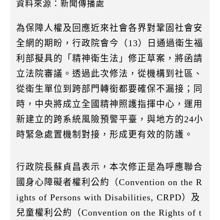
k
資料來源：新聞傳播處
為保障人權及回應近來社會各界對鞏固社會安
全網的期盼，行政院會今（13）日通過衛生福
利部擬具的「精神衛生法」修正草案，將函請
立法院審議。透過此次修法，從機構到社區、
從衛生單位到跨部門轉銜都要確保不漏接；同
時，中央將成立全國精神照護指揮中心，運用
新建立的跨系統風險預警平臺，與地方的24小
時緊急處置機制對接，形成更有效的防護。
行政院長蘇貞昌表示，本次修正是為呼應聯合
國身心障礙者權利公約（Convention on the R
ights of Persons with Disabilities, CRPD）及
兒童權利公約（Convention on the Rights of t