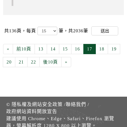
共136頁，
每頁
筆，共2036筆
送出
«
前10頁
13
14
15
16
17
18
19
20
21
22
後10頁
»
©
隱私權及網站安全政策
/
聯絡我們
/
政府網站資料開放宣告
建議使用 Chrome、Edge、Safari、Firefox 瀏覽
器，螢幕解析度 1280 X 800 以上瀏覽。