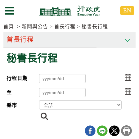
跳
跳
EN
到
到
選單按鈕
主
主
要
要
首頁
新聞與公告
首長行程
秘書長行程
內
內
容
容
區
區
秘書長行程
塊
塊
G
o
T
選
行程日期
o
擇
C
選
e
至
n
擇
t
縣市
e
r
搜
b
尋
l
o
c