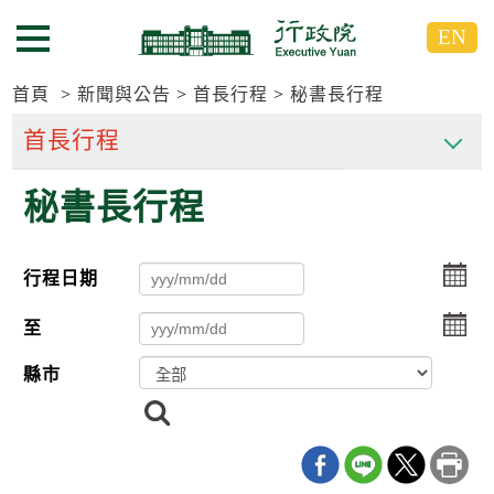
跳
跳
EN
到
到
選單按鈕
主
主
要
要
首頁
新聞與公告
首長行程
秘書長行程
內
內
容
容
區
區
秘書長行程
塊
塊
G
o
T
選
行程日期
o
擇
C
選
e
至
n
擇
t
縣市
e
r
搜
b
尋
l
o
c