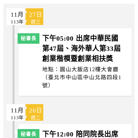
k
11月
27日
113年
週三
下午05:00 出席中華民國
第47屆、海外華人第33屆
創業楷模暨創業相扶獎
地點：圓山大飯店12樓大會廳
（臺北市中山區中山北路四段1
號）
11月
26日
113年
週二
下午12:00 陪同院長出席