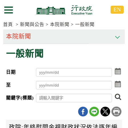
跳
跳
EN
到
到
選單按鈕
主
主
要
要
首頁
新聞與公告
本院新聞
一般新聞
內
內
容
容
區
區
一般新聞
塊
塊
G
o
T
點
日期
o
擊
C
選
點
e
至
擇
n
擊
日
t
選
搜
期
關鍵字(標題)
e
擇
尋
起
r
日
日
b
期
l
迄
o
日
c
政院:年終慰問金視財政狀況依法逐年編