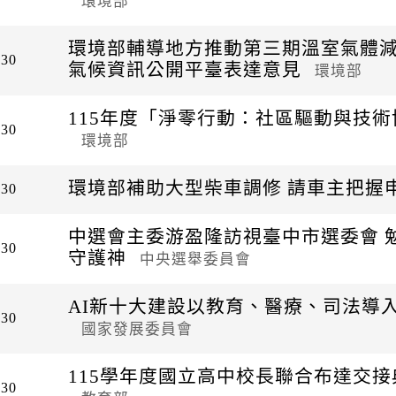
環境部
環境部輔導地方推動第三期溫室氣體減
-30
氣候資訊公開平臺表達意見
環境部
115年度「淨零行動：社區驅動與技
-30
環境部
環境部補助大型柴車調修 請車主把握
-30
中選會主委游盈隆訪視臺中市選委會 
-30
守護神
中央選舉委員會
AI新十大建設以教育、醫療、司法導
-30
國家發展委員會
115學年度國立高中校長聯合布達交接
-30