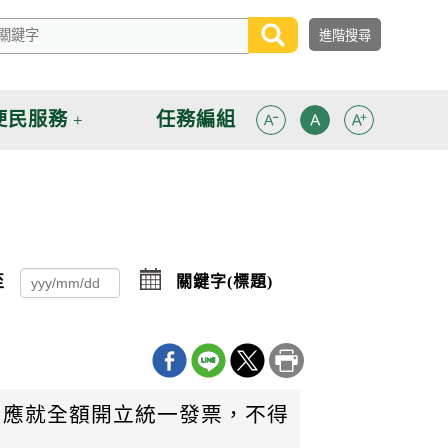
便民服務
任務編組
點
至
關鍵字(標題)
擊
選
擇
日
期
迄
日
，應就全額開立統一發票，不得