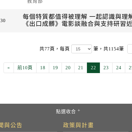
教育部
每個特質都值得被理解 一起認識與理
-30
《出口成髒》電影談融合與支持研習
共77頁，
每頁
筆，共1154筆
«
前10頁
18
19
20
21
22
23
24
2
聞與公告
政策與計畫