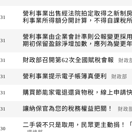
營利事業出售經法院拍定取得之新制
-31
利事業所得額分開計算，不得自課稅
營利事業由企業會計準則公報變更採
-31
期初保留盈餘淨增加數，應列為變更
財政部召開第62次全國賦稅會報
財政
-31
營利事業提示電子帳簿真便利
財政部
-31
購買節能家電退還貨物稅，線上申請
-31
讓納保官為您的稅務權益把關！
財政
-31
二手袋不只是取用，民眾更主動捐！
-30