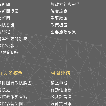
院新聞
施政方針與報告
時新聞澄清
院會議案
會新聞
重要政策
政院會議
政策櫥窗
長行程
重要施政成果
詢案件查詢系統
政院公報
SS頻道服務
群與多媒體
相關連結
華民國行政院臉書
線上申辦
音快遞
行動化服務
政院政策影音站
公共討論區
政院影音新聞
統計資訊網