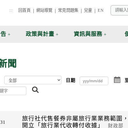
:::
回首頁
網站導覽
常見問題集
兒童
EN
公告
政策與計畫
資訊與服務
新聞
點
日期
擊
搜
選
尋
擇
日
期
起
日
旅行社代售餐券非屬旅行業業務範圍
-31
開立「旅行業代收轉付收據」
財政部