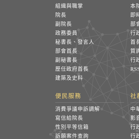
組織與職掌
本
院長
即
副院長
部
政務委員
行
秘書長、發言人
首
部會首長
質
副秘書長
行
歷任政府首長
R
建築及史料
便民服務
社
消費爭議申訴調解
中
寫信給院長
影
性別平等信箱
行
訴願案件查詢
行