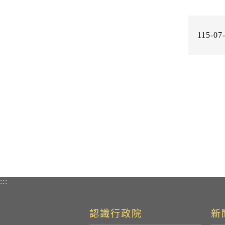
115-07
:::
認識行政院
新