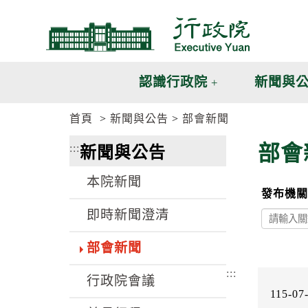
跳
跳
到
到
主
主
要
要
內
內
認識行政院
新聞與
容
容
區
區
首頁
新聞與公告
部會新聞
塊
塊
G
部會
:::
新聞與公告
o
T
o
本院新聞
C
發布機關
e
n
即時新聞澄清
t
e
部會新聞
r
b
:::
l
行政院會議
o
115-07
c