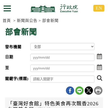
跳
跳
EN
到
到
選單按鈕
主
主
要
要
首頁
新聞與公告
部會新聞
內
內
部會新聞
容
容
區
區
塊
塊
發布機關
G
o
點
T
日期
擊
o
選
C
點
至
擇
e
擊
日
n
選
搜
期
t
關鍵字(標題)
擇
尋
起
e
日
r
日
期
b
迄
l
日
o
「臺灣好食館」特色美食再次飄香2026
c