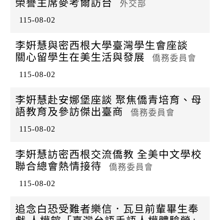
榮譽主席麥考爾訪台
k
外交部
115-08-02
李姸慧與密西根大學臺灣學生會座談
關心留學生在美生活與發展
僑務委員會
115-08-02
李姸慧赴安娜堡座談 聚焦僑青培育、母
語教育及參訪傑出臺商
僑務委員會
115-08-02
李姸慧訪密西根交流僑教 全美中文學校
聯合總會熱情接待
僑務委員會
115-08-02
追念白恐受難者樂信．瓦旦前輩畢生奉