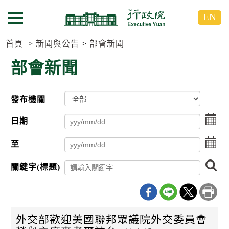
跳
跳
EN
到
到
選單按鈕
主
主
要
要
首頁
新聞與公告
部會新聞
內
內
部會新聞
容
容
區
區
塊
塊
發布機關
G
o
點
T
日期
擊
o
選
C
點
至
擇
e
擊
日
n
選
搜
期
t
關鍵字(標題)
擇
尋
起
e
日
r
日
期
b
迄
l
日
o
外交部歡迎美國聯邦眾議院外交委員會
c