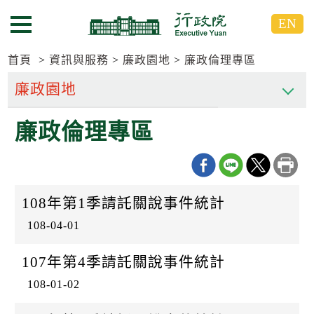
跳
跳
EN
到
到
選單按鈕
主
主
要
要
首頁
資訊與服務
廉政園地
廉政倫理專區
內
內
容
容
區
區
廉政倫理專區
塊
塊
G
o
T
o
C
108年第1季請託關說事件統計
e
n
108-04-01
t
e
r
107年第4季請託關說事件統計
b
l
108-01-02
o
c