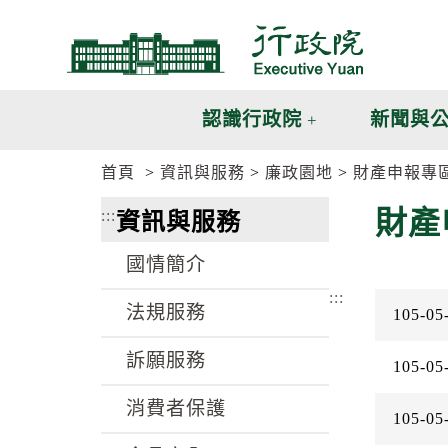
跳
跳
到
到
主
主
要
要
內
內
認識行政院
新聞與
容
容
區
區
首頁
資訊與服務
廉政園地
財產申報專
塊
塊
G
財產
:::
資訊與服務
o
T
o
國情簡介
C
e
:::
n
法規服務
105-05
t
e
訴願服務
r
105-05
b
l
消費者保護
o
105-05
c