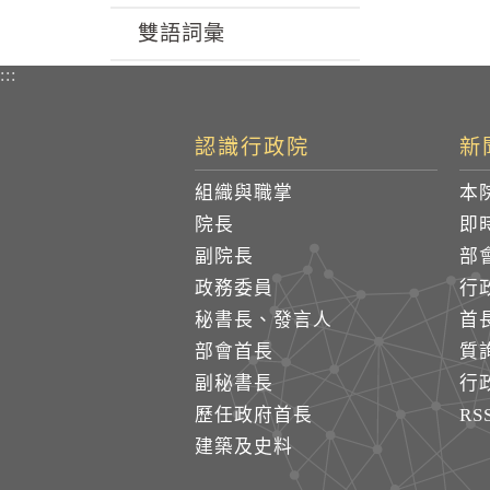
雙語詞彙
:::
認識行政院
新
組織與職掌
本
院長
即
副院長
部
政務委員
行
秘書長、發言人
首
部會首長
質
副秘書長
行
歷任政府首長
R
建築及史料