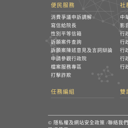
便民服務
社
消費爭議申訴調解
中
寫信給院長
影
性別平等信箱
行
訴願案件查詢
行
訴願案陳述意見及言詞辯論
行
申請參觀行政院
行政
檔案服務專區
行政
打擊詐欺
任務編組
雙
©
隱私權及網站安全政策
/
聯絡我