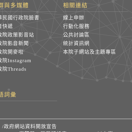
群與多媒體
相關連結
華民國行政院臉書
線上申辦
音快遞
行動化服務
政院政策影音站
公共討論區
政院影音新聞
統計資訊網
政院開麥啦
本院子網站及主題專區
院Instagram
院Threads
語詞彙
們
/
政府網站資料開放宣告