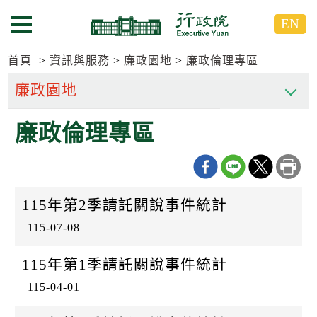
跳
跳
EN
到
到
選單按鈕
主
主
要
要
首頁
資訊與服務
廉政園地
廉政倫理專區
內
內
容
容
區
區
廉政倫理專區
塊
塊
G
o
T
o
C
115年第2季請託關說事件統計
e
n
115-07-08
t
e
r
115年第1季請託關說事件統計
b
l
115-04-01
o
c