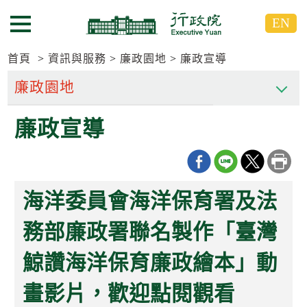
跳
跳
EN
到
到
選單按鈕
主
主
要
要
首頁
資訊與服務
廉政園地
廉政宣導
內
內
容
容
區
區
廉政宣導
塊
塊
G
o
T
o
C
海洋委員會海洋保育署及法
e
n
t
務部廉政署聯名製作「臺灣
e
r
鯨讚海洋保育廉政繪本」動
b
l
o
畫影片，歡迎點閱觀看
c