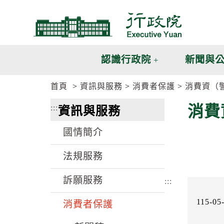
跳
跳
到
到
主
主
要
要
內
內
認識行政院
新聞與
容
容
區
區
首頁
資訊與服務
消費者保護
消費資（
塊
塊
G
消費
:::
資訊與服務
o
T
o
國情簡介
C
e
n
法規服務
t
e
訴願服務
r
:::
b
l
115-05
消費者保護
o
c