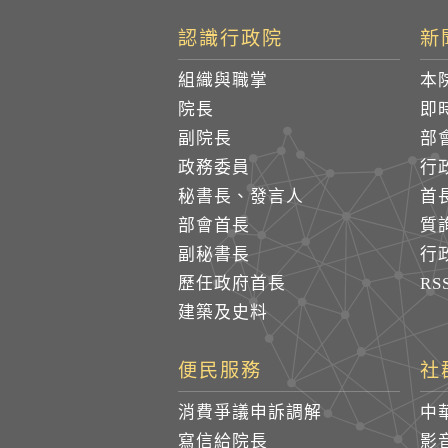
認識行政院
新
組織與職掌
本
院長
即
副院長
部
政務委員
行
秘書長、發言人
首
部會首長
質
副秘書長
行
歷任政府首長
R
建築及史料
便民服務
社
消費爭議申訴調解
中
寫信給院長
影