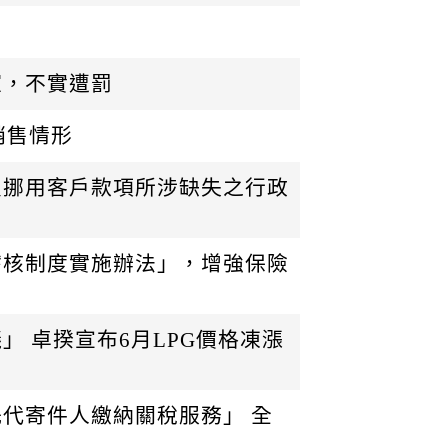
室，不實遭罰
銷售情形
員挪用客戶款項所涉缺失之行政
稽核制度實施辦法」，增強保險
 卓揆宣布6月LPG價格凍漲
代寄件人繳納關稅服務」 全