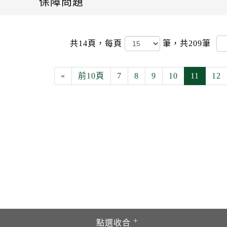
保障問題
共14頁，
每頁
筆，共209筆
«
前10頁
7
8
9
10
11
12