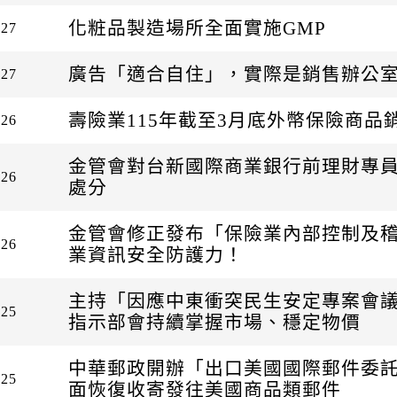
化粧品製造場所全面實施GMP
-27
廣告「適合自住」，實際是銷售辦公
-27
壽險業115年截至3月底外幣保險商品
-26
金管會對台新國際商業銀行前理財專
-26
處分
金管會修正發布「保險業內部控制及
-26
業資訊安全防護力！
主持「因應中東衝突民生安定專案會議」
-25
指示部會持續掌握市場、穩定物價
中華郵政開辦「出口美國國際郵件委託
-25
面恢復收寄發往美國商品類郵件