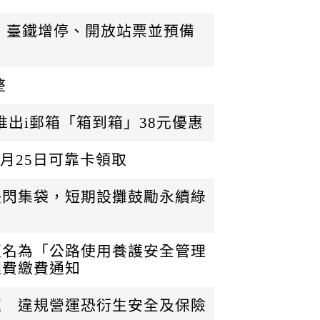
 臺鐵增停、開放站票並預備
整
 推出i郵箱「箱到箱」38元優惠
 5月25日可靠卡領取
快閃集袋，短期設攤鼓勵永續綠
更名為「公路使用養護安全管理
理費繳費通知
運 違規營運恐衍生安全及保險