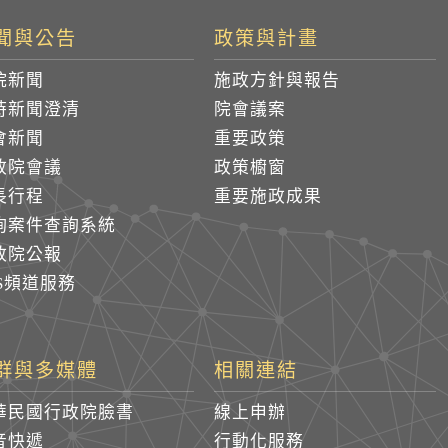
聞與公告
政策與計畫
院新聞
施政方針與報告
時新聞澄清
院會議案
會新聞
重要政策
政院會議
政策櫥窗
長行程
重要施政成果
詢案件查詢系統
政院公報
SS頻道服務
群與多媒體
相關連結
華民國行政院臉書
線上申辦
音快遞
行動化服務