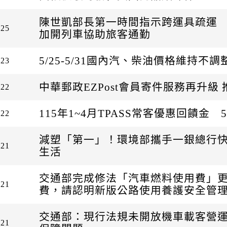
陳世凱部長第一時間指示跨運具疏運
-25
加開列車協助旅客通勤
5/25-5/31國內汽、柴油價格維持不調
-23
中華郵政EZPost會員寄件服務再升級
-22
115年1~4月TPASS常客優惠回饋金
-22
減塑「第一」！環境部攜手一銀總行
-21
生活
交通部完成修法「汽車燃料使用費」
-21
費，請認明新版公路使用養護安全管
交通部：現行法規未開放機車載客營
-21