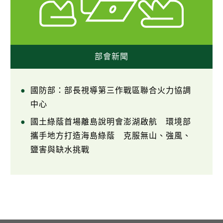
部會新聞
國防部：部長視導第三作戰區聯合火力協調
中心
國土綠蔭首場離島說明會澎湖啟航 環境部
攜手地方打造海島綠蔭 克服無山、強風、
鹽害與缺水挑戰