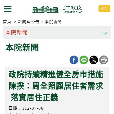
跳
跳
EN
到
到
選單按鈕
主
主
要
要
首頁
新聞與公告
本院新聞
內
內
容
容
區
區
本院新聞
塊
塊
G
o
T
o
C
政院持續精進健全房市措施
e
n
t
陳揆：周全照顧居住者需求
e
r
落實居住正義
b
l
o
日期：112-07-06
c