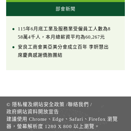
部會新聞
115年6月底工業及服務業受僱員工人數為8
58萬4千人，本月總薪資平均為60,267元
安良工商會美亞美分會成立百年 李姸慧出
席慶典感謝僑胞團結
©
隱私權及網站安全政策
/
聯絡我們
/
政府網站資料開放宣告
建議使用 Chrome、Edge、Safari、Firefox 瀏覽
器，螢幕解析度 1280 X 800 以上瀏覽。