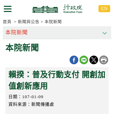
跳
跳
EN
到
到
選單按鈕
主
主
要
要
首頁
新聞與公告
本院新聞
內
內
容
容
區
區
本院新聞
塊
塊
G
o
T
o
C
賴揆：普及行動支付 開創加
e
n
t
值創新應用
e
r
日期：107-01-09
b
l
資料來源：新聞傳播處
o
c