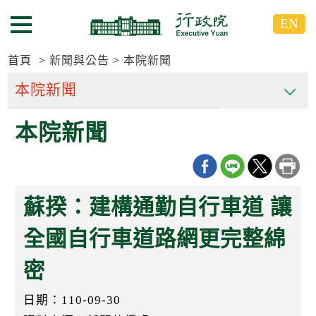
跳
跳
EN
到
到
選單按鈕
主
主
要
要
首頁
新聞與公告
本院新聞
內
內
容
容
區
區
本院新聞
塊
塊
G
o
T
o
C
蘇揆：建構通勤自行車道 讓
e
n
t
全國自行車道路網更完整綿
e
r
密
b
l
o
日期：110-09-30
c