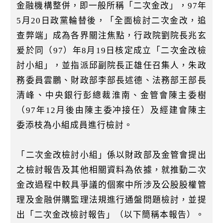
k
金融機構整併，即一般所稱「二次金改」，97年
5月20日政黨輪替後，「全面檢討二次金改，追
查弊端」成為各界關注焦點，行政院劉院長兆玄
爰於同（97）年8月19日核定成立「二次金改檢
討小組」，並指派邱副院長正雄任召集人，朱政
務委員雲鵬、財政部李部長述德、法務部王部長
清峰、中央銀行彭總裁淮南、金管會陳主委樹
（97年12月後由陳主委冲接任）及經建會陳主
委添枝為小組成員進行檢討。
「二次金改檢討小組」係以財政部及金管會提出
之檢討報告及其他相關資料為依據，就推動二次
金改過程中較具爭議的個案中所涉及公股股權管
理及金融併購監理法規進行通盤問題檢討，並提
出「二次金改檢討報告」（以下簡稱本報告）。