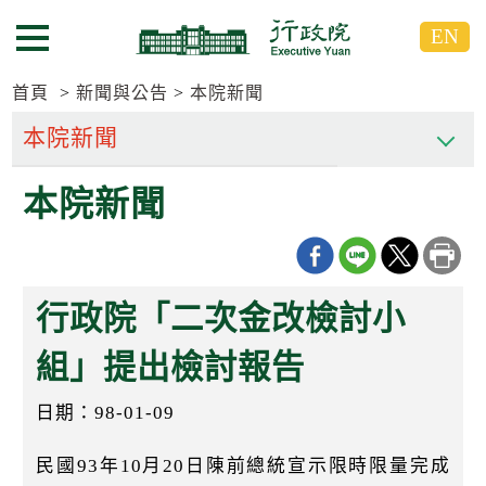
跳
跳
EN
到
到
選單按鈕
主
主
要
要
首頁
新聞與公告
本院新聞
內
內
容
容
區
區
本院新聞
塊
塊
G
o
T
o
C
行政院「二次金改檢討小
e
n
t
組」提出檢討報告
e
r
日期：98-01-09
b
l
o
民國93年10月20日陳前總統宣示限時限量完成
c