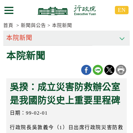
跳
跳
EN
到
到
選單按鈕
主
主
要
要
首頁
新聞與公告
本院新聞
內
內
容
容
區
區
本院新聞
塊
塊
G
o
T
o
C
吳揆：成立災害防救辦公室
e
n
t
是我國防災史上重要里程碑
e
r
日期：99-02-01
b
l
o
行政院長吳敦義今（1）日出席行政院災害防救
c