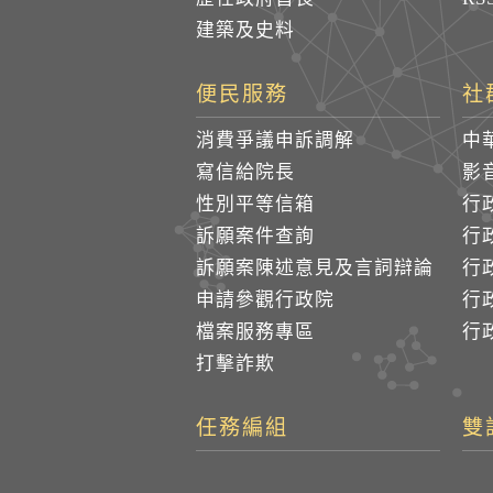
建築及史料
便民服務
社
消費爭議申訴調解
中
寫信給院長
影
性別平等信箱
行
訴願案件查詢
行
訴願案陳述意見及言詞辯論
行
申請參觀行政院
行政
檔案服務專區
行政
打擊詐欺
任務編組
雙