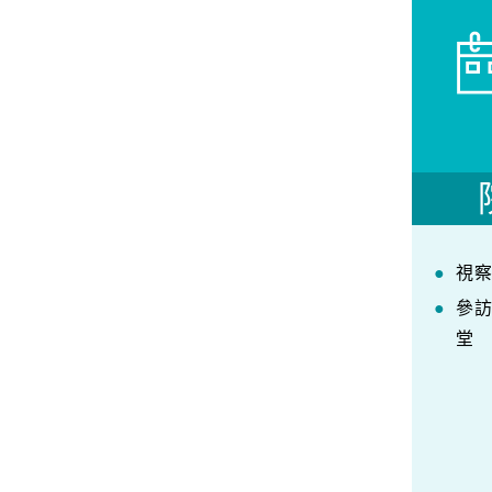
視
參
堂