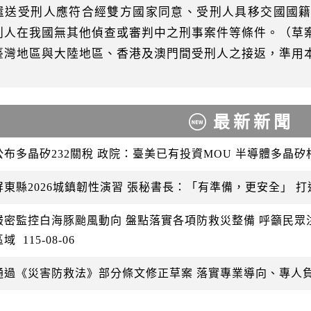
遣送受刑人應符合經雙方國家同意、受刑人具移交國國
刑人在我國無其他偵查或審判中之刑事案件等條件。（草案
臺灣地區與大陸地區、香港及澳門間受刑人之接返，準用本
最新新聞
公布多晶矽232關稅 政院：臺美已有投資MOU 半導體多晶
屏東縣2026城鎮韌性演習 張秘書長：「有準備，更安全」 
嚴密監控白海豚颱風動向 盤點落實各項防救災整備 呼籲民
區域
115-08-06
通過《災害防救法》部分條文修正草案 落實專業導向、專人