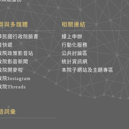
群與多媒體
相關連結
華民國行政院臉書
線上申辦
音快遞
行動化服務
政院政策影音站
公共討論區
政院影音新聞
統計資訊網
政院開麥啦
本院子網站及主題專區
院Instagram
院Threads
語詞彙