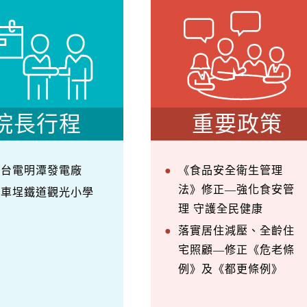
院長行程
重要政策
察台電明潭發電廠
《食品安全衛生管理
法》修正—強化食安管
訪車埕鐵道觀光小學
理 守護全民健康
落實居住減壓、全齡住
宅照顧—修正《危老條
例》及《都更條例》