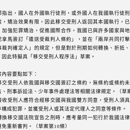
部指出，國人在外國執行徒刑，或外國人在我國執行徒
素，矯治效果有限，因此移交受刑人返回其本國執行，
，加強犯罪矯治，促進國際合作，我國已與許多國家與
巴拿馬簽訂「遣送受裁判人條約」，並在「兩岸共同打
事裁判確定人」的規定，但是對於刑期如何轉換、折抵
，因此特擬具「移交受刑人程序法」草案。
案內容要點如下：
移交受刑人依我國與移交國簽訂之條約，無條約或條約
法、刑事訴訟法、少年事件處理法等相關法律規定。（草
接收受刑人應符合經移交國與我國雙方同意，受刑人須
亦構成犯罪，並獲受刑人或其法定代理人之同意等條件。
轉換移交國法院宣告之刑時，應考量同一犯行於我國法
避免重新審判。（草案第10條）