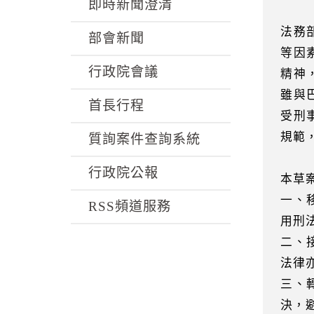
k
即時新聞澄清
法務
部會新聞
等因
行政院會議
精神
雖與
首長行程
受刑
規範
質詢案件查詢系統
行政院公報
本草
一、
RSS頻道服務
用刑
二、
法律
三、
決，