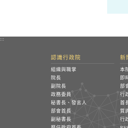
:::
認識行政院
新
組織與職掌
本
院長
即
副院長
部
政務委員
行
秘書長、發言人
首
部會首長
質
副秘書長
行
歷任政府首長
R