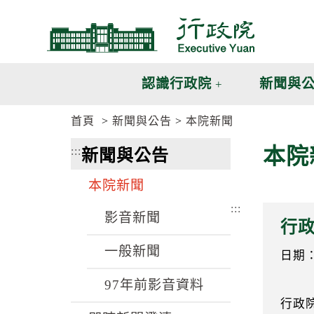
跳
跳
到
到
主
主
要
要
內
內
認識行政院
新聞與
容
容
區
區
首頁
新聞與公告
本院新聞
塊
塊
G
本院
:::
新聞與公告
o
T
o
本院新聞
C
e
:::
n
影音新聞
行
t
e
一般新聞
r
日期：1
b
l
97年前影音資料
o
行政
c