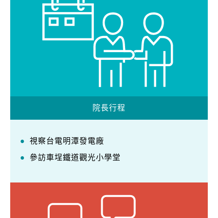
院長行程
視察台電明潭發電廠
參訪車埕鐵道觀光小學堂