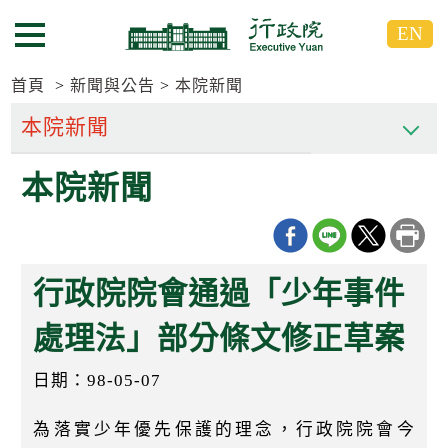
跳
跳
EN
到
到
選單按鈕
主
主
要
要
首頁
新聞與公告
本院新聞
內
內
容
容
區
區
本院新聞
塊
塊
G
o
T
o
C
行政院院會通過「少年事件
e
n
t
處理法」部分條文修正草案
e
r
日期：98-05-07
b
l
o
為落實少年優先保護的理念，行政院院會今
c