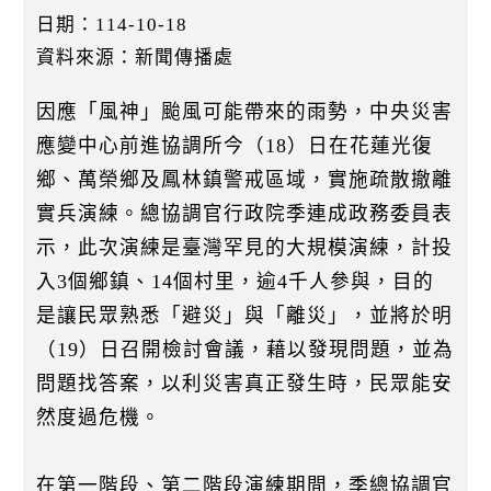
k
日期：114-10-18
資料來源：新聞傳播處
因應「風神」颱風可能帶來的雨勢，中央災害
應變中心前進協調所今（18）日在花蓮光復
鄉、萬榮鄉及鳳林鎮警戒區域，實施疏散撤離
實兵演練。總協調官行政院季連成政務委員表
示，此次演練是臺灣罕見的大規模演練，計投
入3個鄉鎮、14個村里，逾4千人參與，目的
是讓民眾熟悉「避災」與「離災」，並將於明
（19）日召開檢討會議，藉以發現問題，並為
問題找答案，以利災害真正發生時，民眾能安
然度過危機。
在第一階段、第二階段演練期間，季總協調官