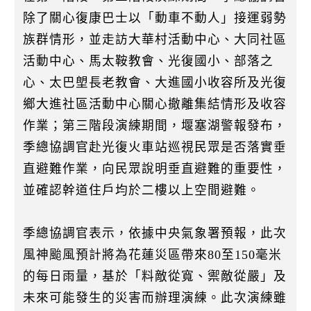
除了關心復康巴士以「動車不動人」接運弱勢
族群情形，並走訪大華村活動中心、大同社區
活動中心、馬太鞍教會、光復國小、部落之
心、太巴塱長老教會、大進國小收容所及光復
鄉大進社區活動中心關心撤離集結情形及收容
作業；第三階段演練期間，堰塞湖警報發布，
季總協調官赴光復火車站巡視民眾是否落實垂
直避難作業，向民眾說明垂直避難的重要性，
並確認幹道住戶均於二樓以上空間避難。
季總協調官表示，依據中央氣象署預報，此次
風神颱風預計將為花蓮災區帶來80至150毫米
的每日雨量，基於「料敵從寬、禦敵從嚴」及
未來可能發生的災害而辦理演練。此次演練雖