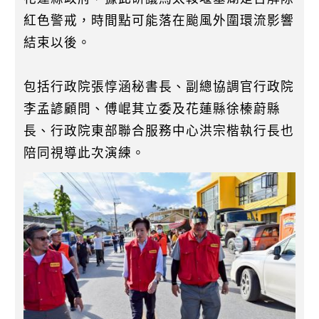
紅色警戒，時間點可能落在颱風外圍環流影響
結束以後。
包括行政院張惇涵秘書長、副總協調官行政院
李孟諺顧問、傅崐萁立委及花蓮縣徐榛蔚縣
長、行政院東部聯合服務中心洪宗楷執行長也
陪同視導此次演練。