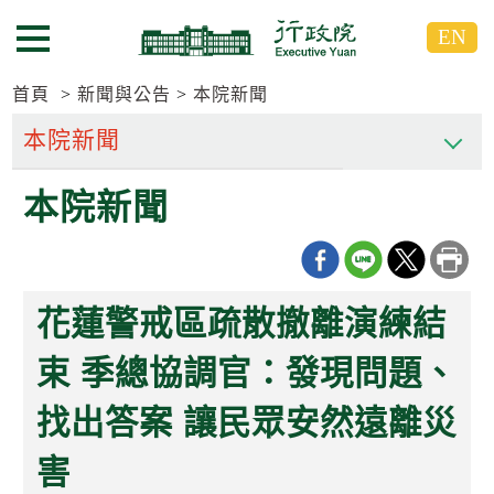
跳
跳
EN
到
到
選單按鈕
主
主
要
要
首頁
新聞與公告
本院新聞
內
內
容
容
區
區
本院新聞
塊
塊
G
o
T
o
C
花蓮警戒區疏散撤離演練結
e
n
t
束 季總協調官：發現問題、
e
r
找出答案 讓民眾安然遠離災
b
l
o
害
c