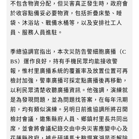
不包含物資分配，但災害真正發生時，政府會
於收容點備妥必要物資，包括折疊床墊、睡
袋、沐浴站、戰備水桶等，以及安排社工人
員、服務人員進駐。
季總協調官指出，本次災防告警細胞廣播（C
BS）運作良好，持有手機民眾均能接收警
報，惟村里廣播系統的覆蓋率及放置位置可再
檢討加強，警車廣播可採定點廣播後再移動，
以利民眾清楚收聽廣播資訊。他強調，演練就
是為發現問題，並為問題找答案，在每年汛期
前，均有類似演練。另明日前進協調所將召開
檢討會議，邀集縣府人員、鄉鎮村里長共同出
席，並會將會議紀錄交由中央災害應變中心及
花蓮縣政府，據此研議馬太鞍堰塞湖是否解除