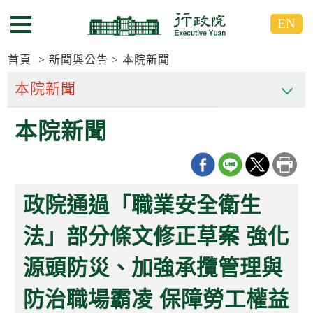
跳
跳
EN
到
到
選單按鈕
主
主
要
要
首頁
新聞與公告
本院新聞
內
內
容
容
區
區
本院新聞
塊
塊
G
o
T
o
C
政院通過「職業安全衛生
e
n
t
法」部分條文修正草案 強化
e
r
源頭防災、加強承攬管理與
b
l
o
防治職場霸凌 保障勞工權益
c