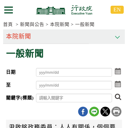
跳
跳
EN
到
到
選單按鈕
主
主
要
要
首頁
新聞與公告
本院新聞
一般新聞
內
內
容
容
區
區
一般新聞
塊
塊
G
o
T
點
日期
o
擊
C
選
點
e
至
擇
n
擊
日
t
選
搜
期
關鍵字(標題)
e
擇
尋
起
r
日
日
b
期
l
迄
o
日
c
尹啟銘政務委員：人人有關係，個個要