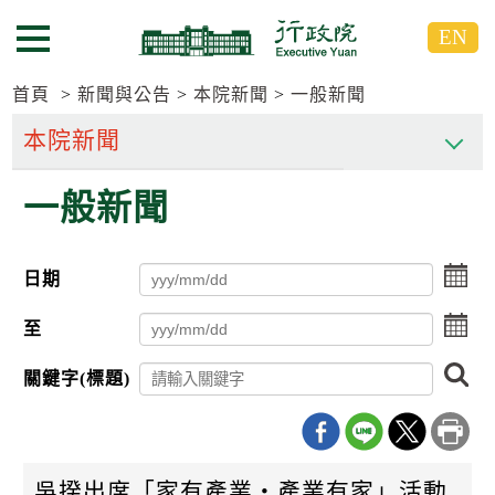
跳
跳
EN
到
到
選單按鈕
主
主
要
要
首頁
新聞與公告
本院新聞
一般新聞
內
內
容
容
區
區
一般新聞
塊
塊
G
o
T
點
日期
o
擊
C
選
點
e
至
擇
n
擊
日
t
選
搜
期
關鍵字(標題)
e
擇
尋
起
r
日
日
b
期
l
迄
o
日
c
吳揆出席「家有產業‧產業有家」活動