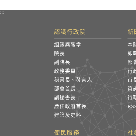
:::
認識行政院
新
組織與職掌
本
院長
即
副院長
部
政務委員
行
秘書長、發言人
首
部會首長
質
副秘書長
行
歷任政府首長
R
建築及史料
便民服務
社