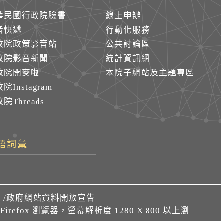
華民國行政院臉書
線上申辦
音快遞
行動化服務
政院政策影音站
公共討論區
政院影音新聞
統計資訊網
政院開麥啦
本院子網站及主題專區
院Instagram
院Threads
語詞彙
們
/
政府網站資料開放宣告
、Firefox 瀏覽器，螢幕解析度 1280 X 800 以上瀏