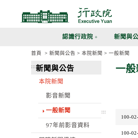
跳
跳
到
到
主
主
要
要
內
內
認識行政院
新聞與
容
容
區
區
首頁
新聞與公告
本院新聞
一般新聞
塊
塊
G
一般
:::
新聞與公告
o
T
o
本院新聞
C
e
n
影音新聞
t
e
一般新聞
r
:::
100-02
b
l
97年前影音資料
o
100-02
c