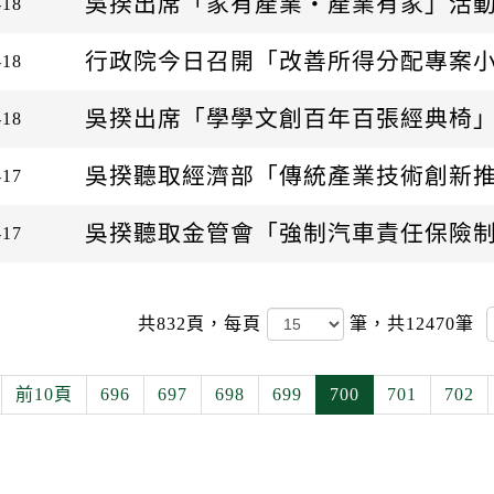
吳揆出席「家有產業‧產業有家」活
-18
行政院今日召開「改善所得分配專案小
-18
吳揆出席「學學文創百年百張經典椅
-18
吳揆聽取經濟部「傳統產業技術創新
-17
吳揆聽取金管會「強制汽車責任保險
-17
共832頁，
每頁
筆，共12470筆
前10頁
696
697
698
699
700
701
702