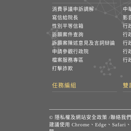
消費爭議申訴調解
中
寫信給院長
影
性別平等信箱
行
訴願案件查詢
行
訴願案陳述意見及言詞辯論
行
申請參觀行政院
行政
檔案服務專區
行政
打擊詐欺
任務編組
雙
©
隱私權及網站安全政策
/
聯絡我
建議使用 Chrome、Edge、Safari