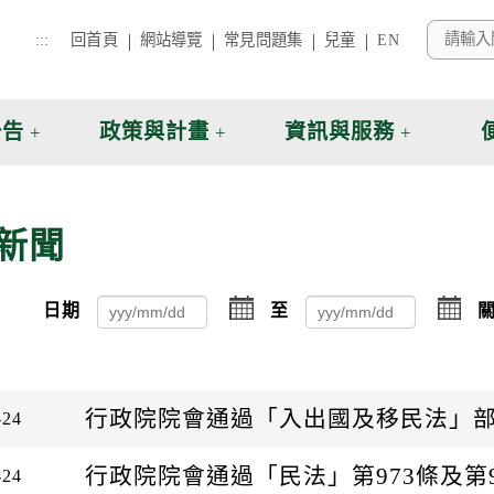
:::
回首頁
網站導覽
常見問題集
兒童
EN
公告
政策與計畫
資訊與服務
新聞
點
點
日期
至
關
擊
擊
選
選
擇
擇
日
日
期
期
行政院院會通過「入出國及移民法」
-24
起
迄
日
日
行政院院會通過「民法」第973條及第
-24