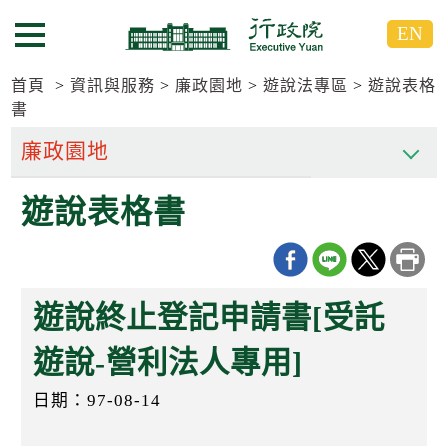
跳
跳
EN
到
到
選單按鈕
主
主
要
要
首頁
資訊與服務
廉政園地
遊說法專區
遊說表格
內
內
書
容
容
區
區
塊
塊
G
遊說表格書
o
T
o
C
e
n
遊說終止登記申請書[受託
t
e
遊說-營利法人專用]
r
b
l
日期：97-08-14
o
c