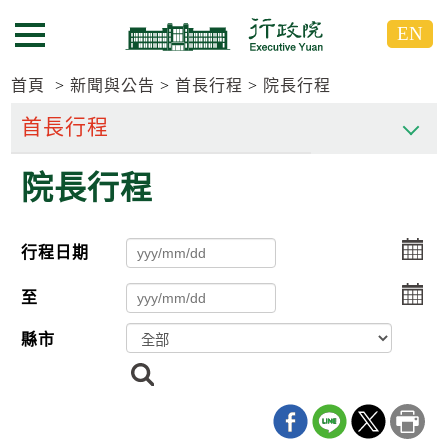
跳
跳
EN
到
到
選單按鈕
主
主
要
要
首頁
新聞與公告
首長行程
院長行程
內
內
容
容
區
區
院長行程
塊
塊
G
o
T
選
行程日期
o
擇
C
選
e
至
n
擇
t
縣市
e
r
搜
b
尋
l
o
c