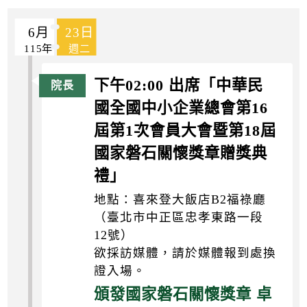
k
6月
23日
115年
週二
下午02:00 出席「中華民
國全國中小企業總會第16
屆第1次會員大會暨第18屆
國家磐石關懷獎章贈獎典
禮」
地點：喜來登大飯店B2福祿廳
（臺北市中正區忠孝東路一段
12號）
欲採訪媒體，請於媒體報到處換
證入場。
頒發國家磐石關懷獎章 卓