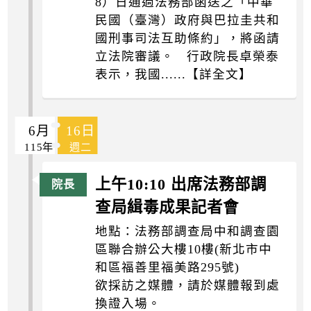
8）日通過法務部函送之「中華
民國（臺灣）政府與巴拉圭共和
國刑事司法互助條約」，將函請
立法院審議。 行政院長卓榮泰
表示，我國......【詳全文】
6月
16日
115年
週二
上午10:10 出席法務部調
查局緝毒成果記者會
地點：法務部調查局中和調查園
區聯合辦公大樓10樓(新北市中
和區福善里福美路295號)
欲採訪之媒體，請於媒體報到處
換證入場。