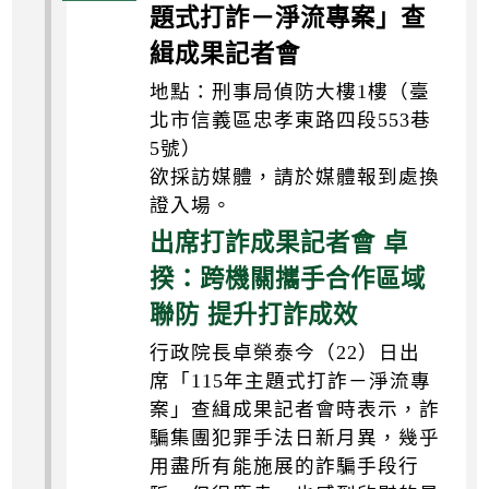
題式打詐－淨流專案」查
緝成果記者會
地點：刑事局偵防大樓1樓（臺
北市信義區忠孝東路四段553巷
5號）
欲採訪媒體，請於媒體報到處換
證入場。
出席打詐成果記者會 卓
揆：跨機關攜手合作區域
聯防 提升打詐成效
行政院長卓榮泰今（22）日出
席「115年主題式打詐－淨流專
案」查緝成果記者會時表示，詐
騙集團犯罪手法日新月異，幾乎
用盡所有能施展的詐騙手段行