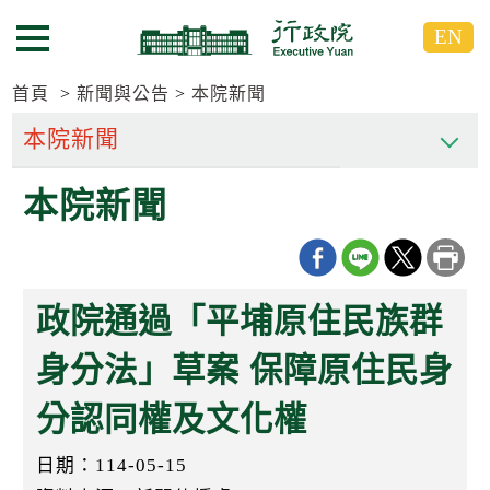
跳
跳
EN
到
到
選單按鈕
主
主
要
要
首頁
新聞與公告
本院新聞
內
內
容
容
區
區
本院新聞
塊
塊
G
o
T
o
C
政院通過「平埔原住民族群
e
n
t
身分法」草案 保障原住民身
e
r
分認同權及文化權
b
l
o
日期：114-05-15
c