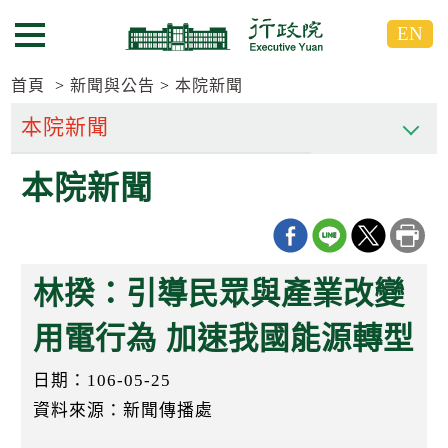
跳
跳
EN
到
到
選單按鈕
主
主
要
要
首頁
新聞與公告
本院新聞
內
內
容
容
區
區
本院新聞
塊
塊
G
o
T
o
C
林揆：引導民眾與產業改變
e
n
t
用電行為 加速我國能源轉型
e
r
日期：106-05-25
b
l
資料來源：新聞傳播處
o
c