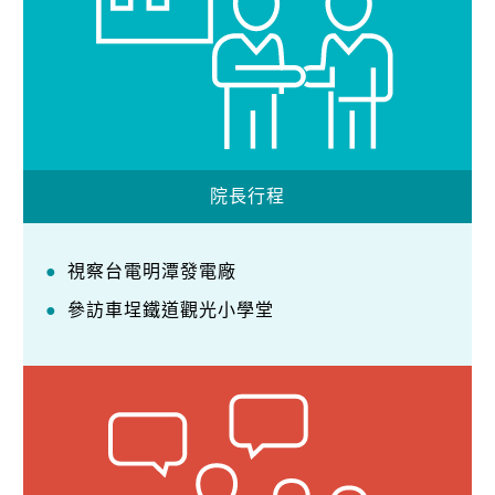
院長行程
視察台電明潭發電廠
參訪車埕鐵道觀光小學堂