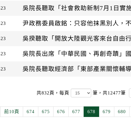
吳院長聽取「社會救助新制7月1日實
-23
尹政務委員啟銘：只容他抹黑別人，
-23
吳揆聽取「開放大陸觀光客來台自由
-23
吳院長出席「中華民國、再創奇蹟」
-23
吳院長聽取經濟部「東部產業關懷輔
-23
共832頁，
每頁
筆，共12477筆
前10頁
674
675
676
677
678
679
680