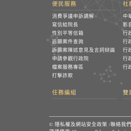
便民服務
社
消費爭議申訴調解
中
寫信給院長
影
性別平等信箱
行
訴願案件查詢
行
訴願案陳述意見及言詞辯論
行
申請參觀行政院
行政
檔案服務專區
行政
打擊詐欺
任務編組
雙
©
隱私權及網站安全政策
/
聯絡我