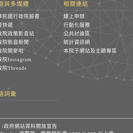
群與多媒體
相關連結
華民國行政院臉書
線上申辦
音快遞
行動化服務
政院政策影音站
公共討論區
政院影音新聞
統計資訊網
政院開麥啦
本院子網站及主題專區
院Instagram
院Threads
語詞彙
們
/
政府網站資料開放宣告