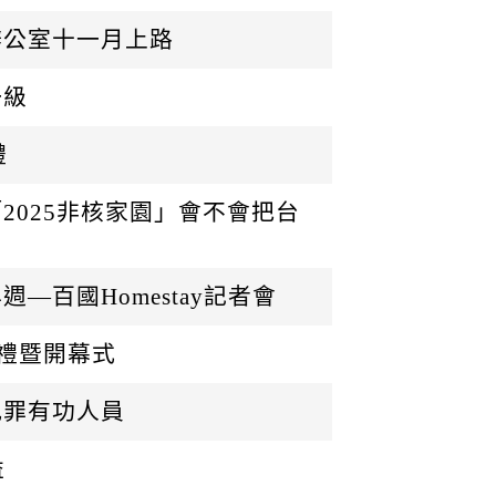
辦公室十一月上路
一級
禮
2025非核家園」會不會把台
百國Homestay記者會
典禮暨開幕式
犯罪有功人員
益