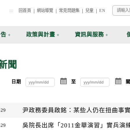
:::
回首頁
網站導覽
常見問題集
兒童
EN
公告
政策與計畫
資訊與服務
新聞
點
點
日期
至
關
擊
擊
選
選
擇
擇
日
日
期
期
尹政務委員啟銘：某些人仍在扭曲事
-29
起
迄
日
日
吳院長出席「2011金華演習」實兵演
-29