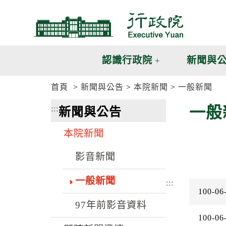
跳
跳
到
到
主
主
要
要
內
內
認識行政院
新聞與
容
容
區
區
首頁
新聞與公告
本院新聞
一般新聞
塊
塊
G
一般
:::
新聞與公告
o
T
o
本院新聞
C
e
n
影音新聞
t
e
一般新聞
r
:::
100-06
b
l
97年前影音資料
o
100-06
c