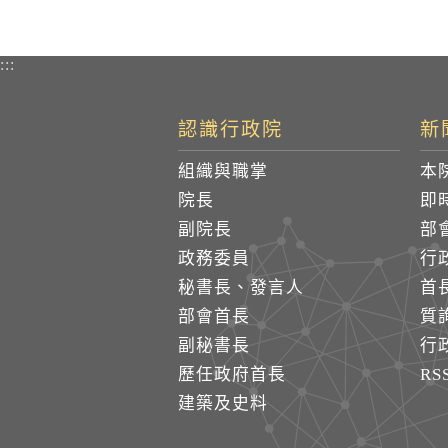
:::
認識行政院
新
組織與職掌
本
院長
即
副院長
部
政務委員
行
秘書長、發言人
首
部會首長
質
副秘書長
行
歷任政府首長
R
建築及史料