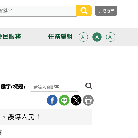
便民服務
任務編組
搜
鍵字(標題)
尋
實、誤導人民！
練