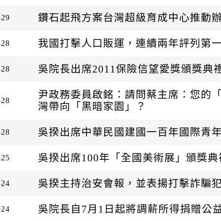
鑽石起飛方案台灣超級育成中心推動
-29
我國打擊人口販運，連續兩年評列第
-28
吳院長出席2011保險信望愛獎頒獎典
-28
尹政務委員啟銘：請問蔡主席：您的「
-28
灣帶向「黑暗家園」？
吳揆出席中華民國建國一百年國際青年週—
-28
吳揆出席100年「全國美術展」頒獎
-25
吳揆主持治安會報，並表揚打擊詐騙
-24
吳院長自7月1日起將調薪所得捐贈公
-24