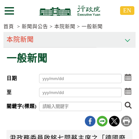
跳
跳
EN
到
到
選單按鈕
主
主
要
要
首頁
新聞與公告
本院新聞
一般新聞
內
內
容
容
區
區
一般新聞
塊
塊
G
o
T
點
日期
o
擊
C
選
點
e
至
擇
n
擊
日
t
選
搜
期
關鍵字(標題)
e
擇
尋
起
r
日
日
b
期
l
迄
o
日
c
尹政務委員啟銘七問蔡主席之「德國廢