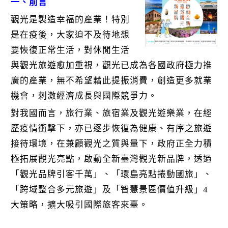
k
一、前言
觀光是製造幸福的產業！特別
是在疫後，大家迫不及待地想
要恢復正常生活，對休閒生活
與觀光旅遊愈加重視，觀光已成為各國政府極力推
廣的產業，無不希望藉此提振消費，創造更多就業
機會，刺激經濟成長與國際競爭力。
對我國而言，旅行業、旅宿業及觀光遊樂業，在經
歷疫情衝擊下，亦已逐步恢復為健康、有序之旅遊
接待環境，在兼顧觀光之質與量下，政府正全力積
極拓展觀光亮點，啟動全新臺灣觀光新品牌，透過
「觀光品牌引客千萬」、「環島亮點捲動國旅」、
「跨域整合多元旅遊」及「智慧景區價值升級」4
大策略，擴大吸引國際旅客來臺。