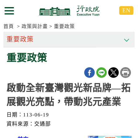
跳
跳
EN
到
到
選單按鈕
主
主
要
要
首頁
政策與計畫
重要政策
內
內
容
容
區
區
重要政策
塊
塊
G
o
T
o
C
啟動全新臺灣觀光新品牌—拓
e
n
展觀光亮點，帶動兆元產業
t
e
r
日期：113-06-19
b
l
資料來源：交通部
o
c