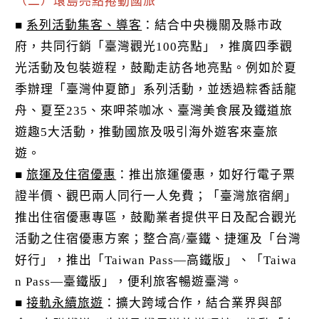
（二）環島亮點捲動國旅
■
系列活動集客、導客
：結合中央機關及縣市政
府，共同行銷「臺灣觀光100亮點」，推廣四季觀
光活動及包裝遊程，鼓勵走訪各地亮點。例如於夏
季辦理「臺灣仲夏節」系列活動，並透過粽香話龍
舟、夏至235、來呷茶咖冰、臺灣美食展及鐵道旅
遊趣5大活動，推動國旅及吸引海外遊客來臺旅
遊。
■
旅運及住宿優惠
：推出旅運優惠，如好行電子票
證半價、觀巴兩人同行一人免費；「臺灣旅宿網」
推出住宿優惠專區，鼓勵業者提供平日及配合觀光
活動之住宿優惠方案；整合高/臺鐵、捷運及「台灣
好行」，推出「Taiwan Pass—高鐵版」、「Taiwa
n Pass—臺鐵版」，便利旅客暢遊臺灣。
■
接軌永續旅遊
：擴大跨域合作，結合業界與部