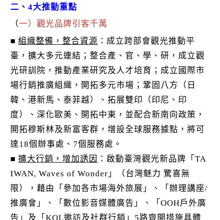
二、4大推動重點
（
一）觀光品牌引客千萬
■
組織整備，整合資源
：成立跨部會觀光推動平
臺，擴大多元連結；整合產、官、學、研，成立觀
光研訓院，推動產業研究及人才培育；成立國際市
場行銷推廣組織，開拓多元市場；鞏固八方（日
韓、港新馬、泰菲越）、拓展雙印（印尼、印
度）、深化歐美、開拓中東，並配合新南向政策，
開拓穆斯林及新富客群，增設全球服務據點，將可
達18個辦事處、7個服務處。
■
擴大行銷，增加誘因
：啟動臺灣觀光新品牌「TA
IWAN, Waves of Wonder」（台灣魅力 驚喜無
限），藉由「參加各市場海外旅展」、「辦理講座/
推廣會」、「數位影音媒體廣告」、「OOH戶外廣
告」及「KOL邀訪及社群行銷」5路齊開措施具體