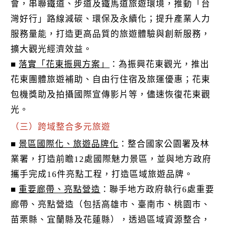
會，串聯鐵道、步道及鐵馬道旅遊環境，推動「台
灣好行」路線減碳、環保及永續化；提升產業人力
服務量能，打造更高品質的旅遊體驗與創新服務，
擴大觀光經濟效益。
■
落實「花東振興方案」
：為振興花東觀光，推出
花東團體旅遊補助、自由行住宿及旅運優惠；花東
包機獎助及拍攝國際宣傳影片等，儘速恢復花東觀
光。
（三）跨域整合多元旅遊
■
景區國際化、旅遊品牌化
：整合國家公園署及林
業署，打造前瞻12處國際魅力景區，並與地方政府
攜手完成16件亮點工程，打造區域旅遊品牌。
■
重要廊帶、亮點營造
：聯手地方政府執行6處重要
廊帶、亮點營造（包括高雄市、臺南市、桃園市、
苗栗縣、宜蘭縣及花蓮縣），透過區域資源整合，